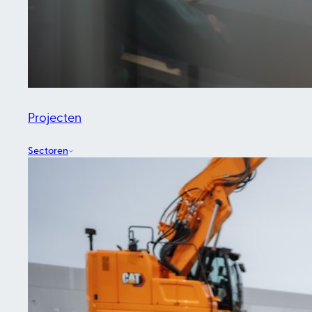
Projecten
Sectoren