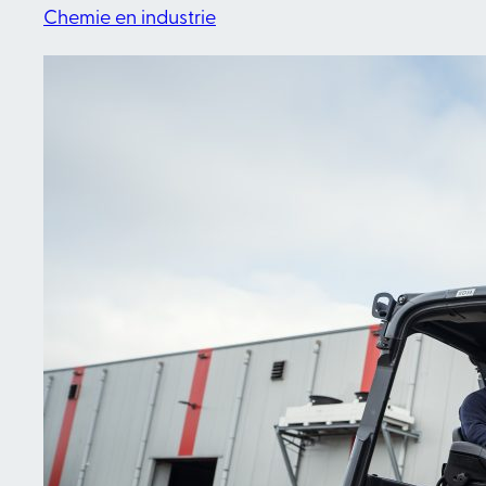
Chemie en industrie