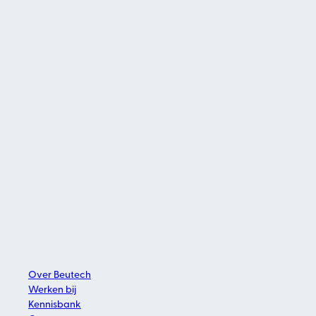
Over Beutech
Werken bij
Kennisbank