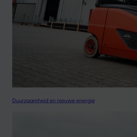
Duurzaamheid en nieuwe energie