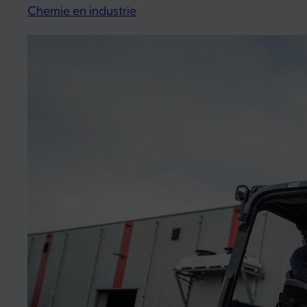
Chemie en industrie