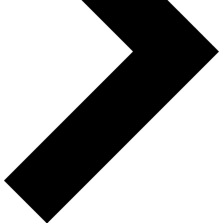
Home
/
Ondergrondse infra
Wat wij doen
Ondergrondse infra
Je ziet het niet, maar onder de grond ligt een wereld aan