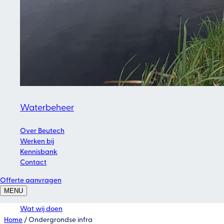
Waterbeheer
Over Beutech
Werken bij
Kennisbank
Contact
Offerte aanvragen
Menu openen
MENU
Wat wij doen