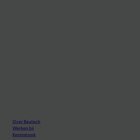
Over Beutech
Werken bij
Kennisbank