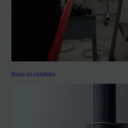
Bouw en installatie