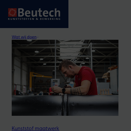
Wat wij doen
Kunststof maatwerk