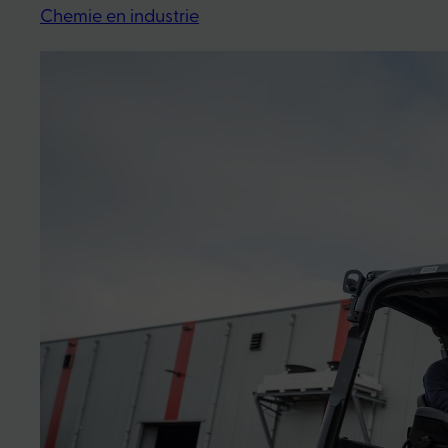
Chemie en industrie